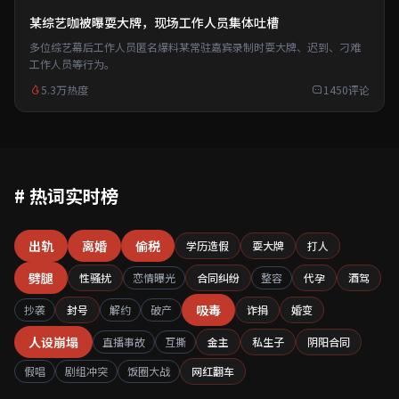
某综艺咖被曝耍大牌，现场工作人员集体吐槽
多位综艺幕后工作人员匿名爆料某常驻嘉宾录制时耍大牌、迟到、刁难
工作人员等行为。
5.3万热度
1450评论
# 热词实时榜
出轨
离婚
偷税
学历造假
耍大牌
打人
劈腿
性骚扰
恋情曝光
合同纠纷
整容
代孕
酒驾
吸毒
抄袭
封号
解约
破产
诈捐
婚变
人设崩塌
直播事故
互撕
金主
私生子
阴阳合同
假唱
剧组冲突
饭圈大战
网红翻车