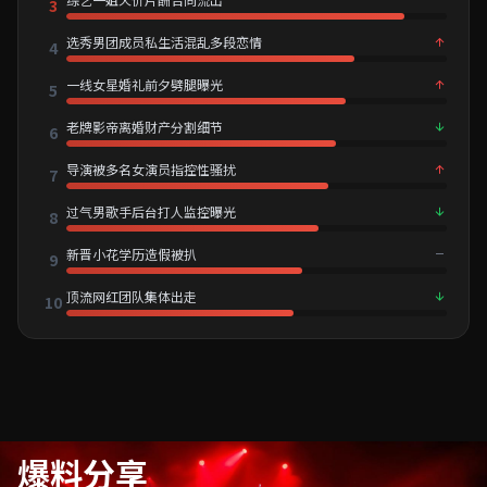
3
选秀男团成员私生活混乱多段恋情
4
一线女星婚礼前夕劈腿曝光
5
老牌影帝离婚财产分割细节
6
导演被多名女演员指控性骚扰
7
过气男歌手后台打人监控曝光
8
新晋小花学历造假被扒
9
顶流网红团队集体出走
10
爆料分享