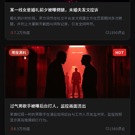
某一线女星婚礼前夕被曝劈腿，未婚夫发文控诉
婚礼倒计时阶段，男方突然在社交平台发文揭露女方在恋爱期间多次劈
腿，并附上大量聊天截图与转账记录，引发全网哗然。
7.2万热度
1890评论
明星黑料
HOT
过气男歌手被曝后台打人，监控画面流出
某曾红极一时的男歌手在演出现场后台与工作人员发生冲突，监控视频
显示其有推搡殴打行为。
6.5万热度
1560评论