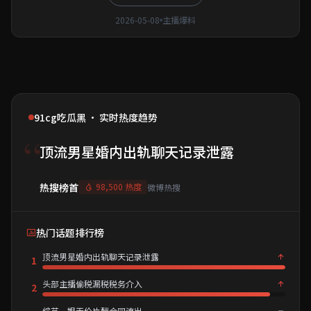
2026-05-08
主播爆料
91cg吃瓜黑 · 实时热度趋势
“
顶流男星婚内出轨聊天记录泄露
热搜榜首
98,500 热度
微博热搜
热门话题排行榜
顶流男星婚内出轨聊天记录泄露
1
头部主播偷税漏税税务介入
2
综艺一姐天价片酬合同流出