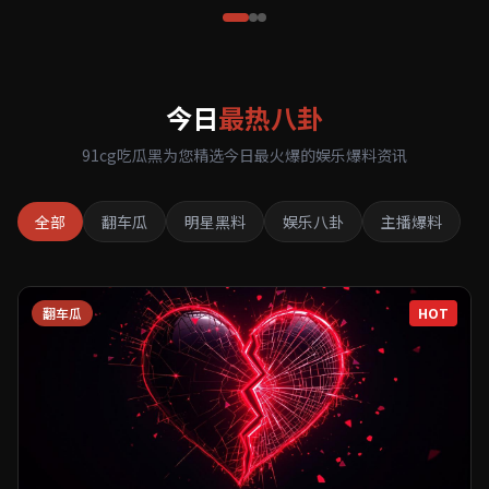
今日
最热八卦
91cg吃瓜黑为您精选今日最火爆的娱乐爆料资讯
全部
翻车瓜
明星黑料
娱乐八卦
主播爆料
翻车瓜
HOT